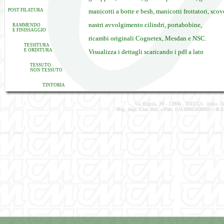
POST FILATURA
manicotti a botte e besh, manicotti frottatori, scov
nastri avvolgimento cilindri, portabobine,
RAMMENDO
E FINISSAGGIO
ricambi originali Cognetex, Mesdan e NSC.
TESSITURA
E ORDITURA
Visualizza i dettagli scaricando i pdf a lato
TESSUTO
NON TESSUTO
TINTORIA
Via Rigola, 39 - 13900 - BIELLA - Italia -
Reg. Imp. Cod. fisc. e Part. IVA 00423630029 - R.E